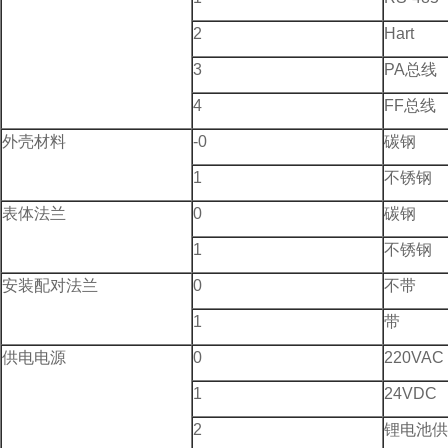
2
Hart
3
PA总线
4
FF总线
外壳材料
-0
碳钢
1
不锈钢
表体法兰
0
碳钢
1
不锈钢
安装配对法兰
0
不带
1
带
供电电源
0
220VAC
1
24VDC
2
锂电池供