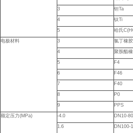
3
钽Ta
4
钛Ti
5
哈氏C(H
电极材料
3
氯丁橡胶
4
聚胺酯橡
5
F4
6
F46
7
F40
8
P0
9
PPS
额定压力(MPa)
-4.0
DN10-8
1.6
DN100-