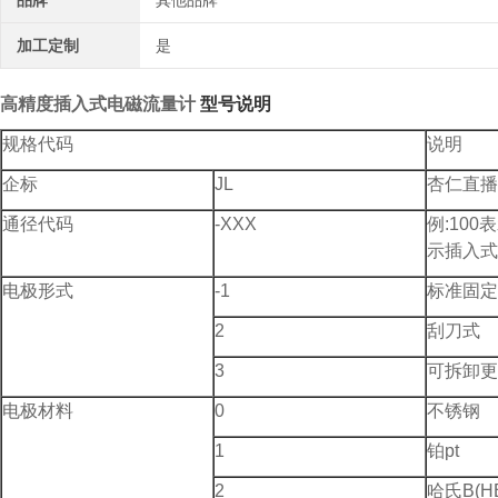
品牌
其他品牌
加工定制
是
高精度插入式电磁流量计
型号说明
规格代码
说明
企标
JL
杏仁直播
通径代码
-XXX
例:100
示插入式
电极形式
-1
标准固定
2
刮刀式
3
可拆卸更
电极材料
0
不锈钢
1
铂pt
2
哈氏B(H