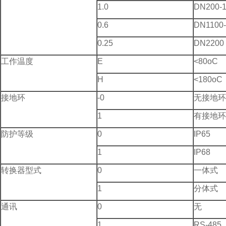
1.0
DN200-
0.6
DN1100-
0.25
DN2200
工作温度
E
<80oC
H
<180oC
接地环
-0
无接地环
1
有接地环
防护等级
0
IP65
1
IP68
转换器型式
0
一体式
1
分体式
通讯
0
无
1
RS-485