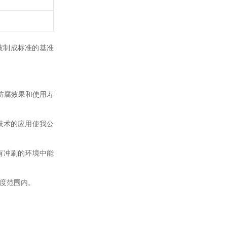
而且被制成标准的基准
，防腐效果和使用寿
此技术的应用使我公
在有冲刷的环境中能
围内。