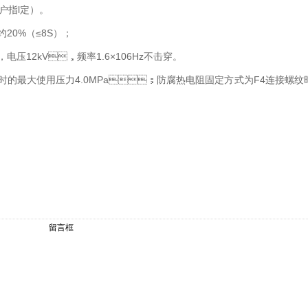
户指l定）。
20%（≤8S）；
电压12kV，频率1.6×106Hz不击穿。
兰安装时的最大使用压力4.0MPa；防腐热电阻固定方式为F4连接螺
留言框