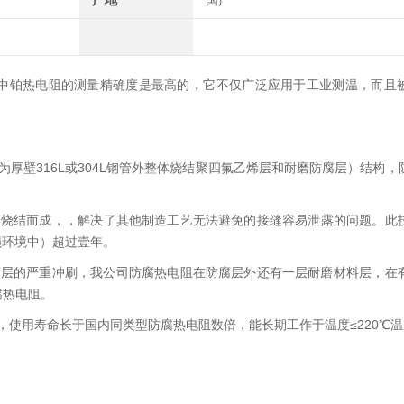
产地
国产
。其中铂热电阻的测量精确度是最高的，它不仅广泛应用于工业测温，
为厚壁316L或304L钢管外整体烧结聚四氟乙烯层和耐磨防腐层）结构
结而成，，解决了其他制造工艺无法避免的接缝容易泄露的问题。
）超过壹年。
的严重冲刷，我公司防腐热电阻在防腐层外还有一层耐磨材料层，
电阻。
，使用寿命长于国内同类型防腐热电阻数倍，能长期工作于温度≤220℃温度范