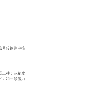
出信号传输到中控
器三种；从精度
5%）和一般压力