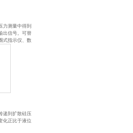
正负压力测量中得到
信号。可替
式指示仪、数
油传递到扩散硅压
的变化正比于液位