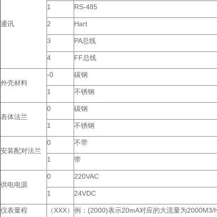
1
RS-485
通讯
2
Hart
3
PA总线
4
FF总线
-0
碳钢
外壳材料
1
不锈钢
0
碳钢
表体法兰
1
不锈钢
0
不带
安装配对法兰
1
带
0
220VAC
供电电源
1
24VDC
仪表量程
（XXX）
例：(2000)表示20mA对应的大流量为2000M3/