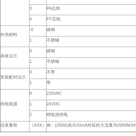
3
PA总线
4
FF总线
-0
碳钢
外壳材料
1
不锈钢
0
碳钢
表体法兰
1
不锈钢
0
不带
安装配对法兰
1
带
0
220VAC
供电电源
1
24VDC
2
锂电池供电
仪表量程
（XXX）
例：(2000)表示20mA对应的大流量为2000M3/