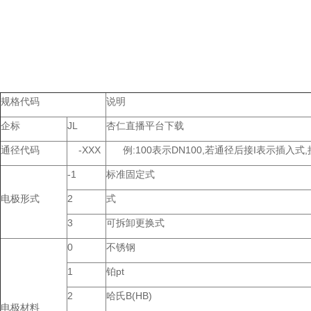
规格代码
说明
企标
JL
杏仁直播平台下载
通径代码
-XXX
例:100表示DN100,若通径后接I表示插入式
-1
标准固定式
电极形式
2
式
3
可拆卸更换式
0
不锈钢
1
铂pt
2
哈氏B(HB)
电极材料