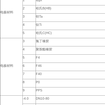
1
铂pt
2
哈氏B(HB)
电极材料
3
钽Ta
4
钛Ti
5
哈氏C(HC)
3
氯丁橡胶
4
聚胺酯橡胶
5
F4
电极材料
6
F46
7
F40
8
P0
9
PPS
-4.0
DN10-80