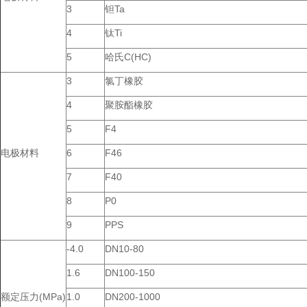
3
钽Ta
4
钛Ti
5
哈氏C(HC)
3
氯丁橡胶
4
聚胺酯橡胶
5
F4
电极材料
6
F46
7
F40
8
P0
9
PPS
-4.0
DN10-80
1.6
DN100-150
额定压力(MPa)
1.0
DN200-1000