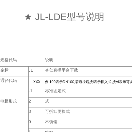
★ JL-LDE型号说明
规格代码
说明
企标
JL
杏仁直播平台下载
通径代码
-XXX
例:100表示DN100,若通径后接I表示插入式,接AI表示
-1
标准固定式
电极形式
2
式
3
可拆卸更换式
0
不锈钢