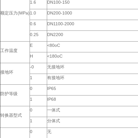
1.6
DN100-150
额定压力(MPa)
1.0
DN200-1000
0.6
DN1100-2000
0.25
DN2200
E
<80oC
工作温度
H
<180oC
-0
无接地环
接地环
1
有接地环
0
IP65
防护等级
1
IP68
0
一体式
转换器型式
1
分体式
0
无