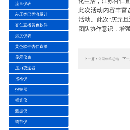
化生活，江苏杏仁
流量仪表
此次活动内容丰富多彩
差压类巴类流量计
活动。
此次“庆元旦
杏仁直播黄色软件
团队协作意识，
温度仪表
黄色软件杏仁直播
显示仪表
上一篇：
公司年终总结
下一篇
压力变送器
巡检仪
报警器
积算仪
测振仪
调节仪