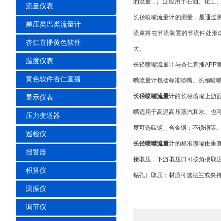
的流量，广泛应用于石油、化工
流量仪表
长径喷嘴流量计的测量，是通过
差压类巴类流量计
流束将在节流装置的节流件处形成局部
杏仁直播黄色软件
大。
温度仪表
长径喷嘴流量计与杏仁直播APP官方相比
黄色软件杏仁直播
嘴流量计包括标准喷嘴、长颈喷嘴两
长径喷嘴流量计
的长径喷嘴上游面由
显示仪表
嘴适用于高温高压蒸汽和水、也可用
压力变送器
度可选碳钢、合金钢；不锈钢等
巡检仪
长径喷嘴流量计
的标准喷嘴由垂直
报警器
接取压，下游取压口可按角接取压设
积算仪
钻孔）取压；材质可选法兰或夹持件
测振仪
调节仪