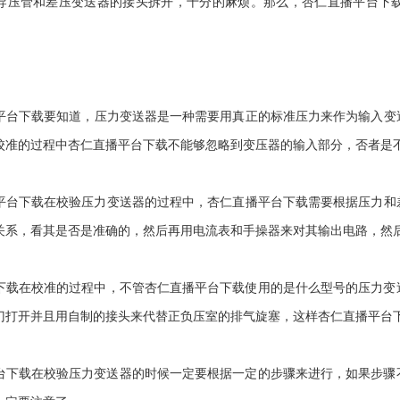
将导压管和差压变送器的接头拆开，十分的麻烦。那么，杏仁直播
播平台下载要知道，压力变送器是一种需要用真正的标准压力来作为输入变
在校准的过程中杏仁直播平台下载不能够忽略到变压器的输入部分，否者是
仁直播平台下载在校验压力变送器的过程中，杏仁直播平台下载需要根据压力
，看其是否是准确的，然后再用电流表和手操器来对其输出电路，然后
载在校准的过程中，不管杏仁直播平台下载使用的是什么型号的压力变送器
打开并且用自制的接头来代替正负压室的排气旋塞，这样杏仁直播平台
平台下载在校验压力变送器的时候一定要根据一定的步骤来进行，如果步骤不