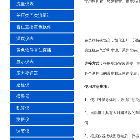
专用保护管、绝缘套管、接 线
流量仪表
差压类巴类流量计
杏仁直播黄色软件
温度仪表
在某些特殊场合，如化工厂
黄色软件杏仁直播
磨煤机造气炉和水泥厂系列窑头
显示仪表
连接方式：
根据现场安装需要
压力变送器
各个测控点的温度和流体速度后
巡检仪
使用注意事项：
报警器
1、使用补偿导体时，必须注
积算仪
2、当温度由具有大时间常数的
测振仪
偶。
调节仪
3、根据仪器接线图通电后，