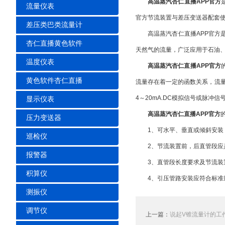
高温蒸汽杏仁直播APP官方
流量仪表
官方节流装置与差压变送器配套使用
差压类巴类流量计
高温蒸汽杏仁直播APP官方是将标准
杏仁直播黄色软件
天然气的流量，广泛应用于石油、
温度仪表
高温蒸汽杏仁直播APP官方
黄色软件杏仁直播
流量存在着一定的函数关系，流量
4～20mA.DC模拟信号或脉冲信号
显示仪表
高温蒸汽杏仁直播APP官方
压力变送器
1、可水平、垂直或倾斜安装
巡检仪
2、节流装置前，后直管段应是
报警器
3、直管段长度要求及节流装置
积算仪
4、引压管路安装应符合标准规定
测振仪
调节仪
上一篇：
说起V锥流量计的工