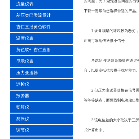
的问题，为了避免这些问题
流量仪表
下载一定帮助您选择合适的产品
差压类巴类流量计
杏仁直播黄色软件
1.设备现场的环境较为恶劣
温度仪表
距离可靠地传送微小信号
黄色软件杏仁直播
考虑到 变送器高频噪声通过变压器主要
显示仪表
容，以提高抵抗共模干扰的能力
压力变送器
巡检仪
2.但压力变送器价格在信号需要远
报警器
等等等缺点，而两线制电流输出
积算仪
测振仪
3.该电位差的大小取决于三所氧化
调节仪
式计算出来。