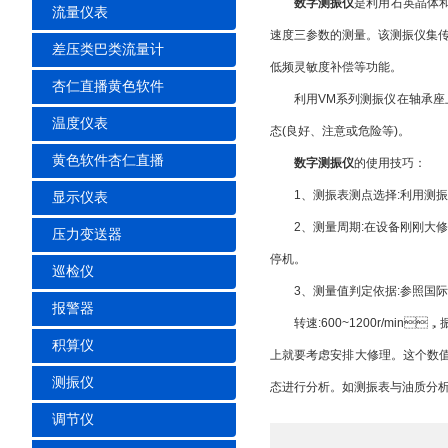
数字测振仪
是利用石英晶体和人工
流量仪表
速度三参数的测量。该测振仪集传感器
差压类巴类流量计
低频灵敏度补偿等功能。
杏仁直播黄色软件
利用VM系列测振仪在轴承座上测得的数据
温度仪表
态(良好、注意或危险等)。
黄色软件杏仁直播
数字测振仪
的使用技巧：
1、测振表测点选择:利用测振表
显示仪表
2、测量周期:在设备刚刚大修
压力变送器
停机。
巡检仪
3、测量值判定依据:参照国际
报警器
转速:600~1200r/min，
积算仪
上就要考虑安排大修理。这个数值
测振仪
态进行分析。如测振表与油质分析仪
调节仪