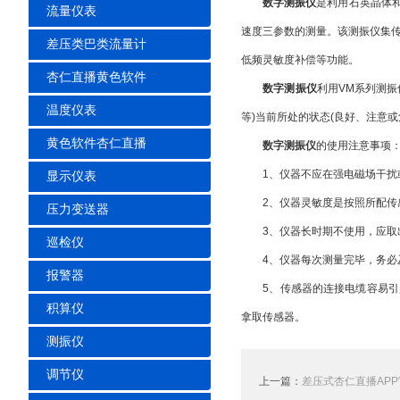
数字测振仪
是利用石英晶体和人工
流量仪表
速度三参数的测量。该测振仪集传
差压类巴类流量计
低频灵敏度补偿等功能。
杏仁直播黄色软件
数字测振仪
利用VM系列测振仪在
温度仪表
等)当前所处的状态(良好、注意或危险
黄色软件杏仁直播
数字测振仪
的使用注意事项
1、仪器不应在强电磁场干扰或
显示仪表
2、仪器灵敏度是按照所配传感器的灵
压力变送器
3、仪器长时期不使用，应取出电
巡检仪
4、仪器每次测量完毕，务必及
报警器
5、传感器的连接电缆容易引起噪
积算仪
拿取传感器。
测振仪
调节仪
上一篇：
差压式杏仁直播APP