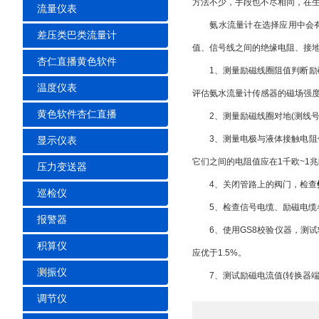
方法不少，手段也不尽相同
流量仪表
氨水流量计在选择应用中会有很多问题
差压类巴类流量计
值、信号线之间的绝缘电阻、
杏仁直播黄色软件
1、测量励磁线圈阻值判断励磁线
温度仪表
评估氨水流量计传感器的磁场强度未发生
黄色软件杏仁直播
2、测量励磁线圈对地(测线号“1
3、测量电极与液体接触电阻值(测
显示仪表
它们之间的电阻值应在1千欧~1兆欧之间
压力变送器
4、关闭管路上的阀门，检查
巡检仪
5、检查信号电缆、励磁电缆各
报警器
6、使用GS8校验仪器，测试
积算仪
应优于1.5%。
测振仪
7、测试励磁电流值(转换器端子“7
调节仪