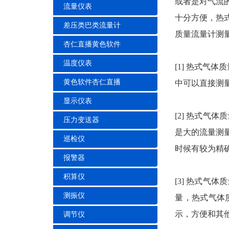
或者是对气流的
流量仪表
十分方便
差压类巴类流量计
质量流量计测量的
杏仁直播黄色软件
温度仪表
[1] 热式气
黄色软件杏仁直播
中可以直接测量
显示仪表
[2] 热式气
压力变送器
是大的流量测量
巡检仪
时候有较为精确
报警器
积算仪
[3] 热式气体
测振仪
量，热式气
示，方便和
调节仪