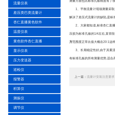
测量方面也比标准孔板精度有了很
流量仪表
1、平衡流量计现场测量采取
差压类巴类流量计
解决了差压式流量计的缺陷,是标
杏仁直播黄色软件
2、大家都知道,标准杏仁直
温度仪表
压损为标准孔板的1/4左右,直管
黄色软件杏仁直播
方
范围度正常比值大概在20:1这样,有
3、长期稳定性好,由于其紊流
显示仪表
有标准孔板的所有测量优势,适合
压力变送器
巡检仪
上一篇：
流量计安装注意要求
报警器
积算仪
测振仪
调节仪