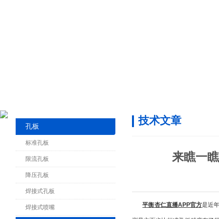
技术文章
孔板
标准孔板
来瞧一瞧
限流孔板
降压孔板
焊接式孔板
平衡杏仁直播APP官方
是近年
焊接式喷嘴