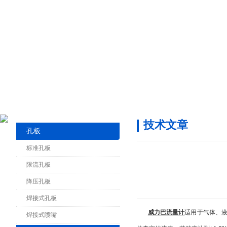
技术文章
孔板
标准孔板
限流孔板
降压孔板
焊接式孔板
威力巴流量计
适用于气体、
焊接式喷嘴