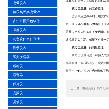
体真实的流速，其精度达到±1.0%
流量仪表
威力巴流量计
的工作原理：
差压类巴类流量计
当流体流过探头时，在其前部
杏仁直播黄色软件
区，低压分布区的压力略低于管
温度仪表
置是决定探头性能的关键因素
黄色软件杏仁直播
速流量探头在高、低压区有按一
威力巴流量计
的测量原理：
显示仪表
威力巴流量计是一种插入式流量测量
压力变送器
感器在高、低压区有按一
巡检仪
差压△P=P1-P2,△P反映流体平均
报警器
积算仪
上一篇：
电磁流量计的常见故
测振仪
调节仪